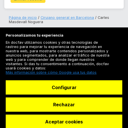
Página de inicio
Cirujano general en Barcelona
Carles
Masdevall Noguera
Personalizamos tu experiencia
En docfav utilizamos cookies y otras tecnologías de
rastreo para mejorar tu experiencia de navegación en
nuestra web, para mostrarte contenidos personalizados y
anuncios segmentados, para analizar el tráfico de nuestra
Registrarse
web y para comprender de donde llegan nuestros
visitantes. Si das tu consentimiento a continuación, docfav
Docfav
usará cookies y datos:
Más información sobre cómo Google usa tus datos
Recursos
Configurar
Para doctores
Especialistas
Rechazar
Aceptar cookies
© Dashboard Technologies S.L