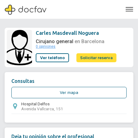
Carles Masdevall Noguera
Cirujano general
en Barcelona
0 opiniones
Soporte
Ver teléfono
Solicitar reserva
Quiénes somos
¿Eres un doctor?
Consultas
Ver mapa
Hospital Delfos
Avenida Vallcarca, 151
Deja tu opinión sobre el profesional