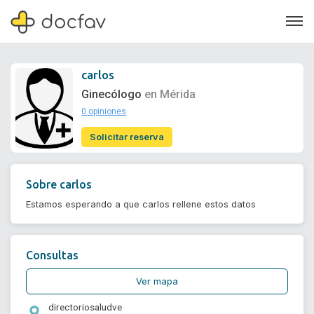
carlos
Ginecólogo
en Mérida
0 opiniones
Soporte
Solicitar reserva
Quiénes somos
¿Eres un doctor?
Sobre
carlos
Estamos esperando a que carlos rellene estos datos
Consultas
Ver mapa
directoriosaludve