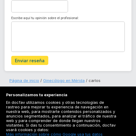
Escribe aquí tu opinión sobre el profesional:
Enviar reseña
Página de inicio
Ginecólogo en Mérida
carlos
Personalizamos tu experiencia
En docfav utilizamos cookies y otras tecnologías de
rastreo para mejorar tu experiencia de navegación en
nuestra web, para mostrarte contenidos personalizados y
anuncios segmentados, para analizar el tráfico de nuestra
Registrarse
web y para comprender de donde llegan nuestros
visitantes. Si das tu consentimiento a continuación, docfav
Docfav
usará cookies y datos:
Más información sobre cómo Google usa tus datos