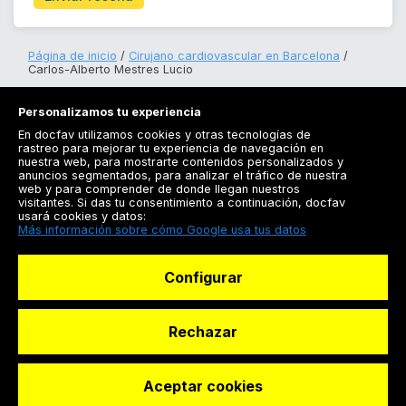
Página de inicio
Cirujano cardiovascular en Barcelona
Carlos-Alberto Mestres Lucio
Personalizamos tu experiencia
En docfav utilizamos cookies y otras tecnologías de
rastreo para mejorar tu experiencia de navegación en
nuestra web, para mostrarte contenidos personalizados y
anuncios segmentados, para analizar el tráfico de nuestra
Registrarse
web y para comprender de donde llegan nuestros
visitantes. Si das tu consentimiento a continuación, docfav
Docfav
usará cookies y datos:
Más información sobre cómo Google usa tus datos
Recursos
Configurar
Para doctores
Especialistas
Rechazar
Aceptar cookies
© Dashboard Technologies S.L