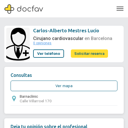
Carlos-Alberto Mestres Lucio
Cirujano cardiovascular
en Barcelona
0 opiniones
Soporte
Ver teléfono
Solicitar reserva
Quiénes somos
¿Eres un doctor?
Consultas
Ver mapa
Barnaclinic
Calle Villarroel 170
Deja tu opinión sobre el profesional