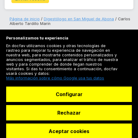
Página de inicio
Digestólogo en San Miguel de Abona
Carlos
Alberto Tardillo Marin
Personalizamos tu experiencia
En docfav utilizamos cookies y otras tecnologías de
rastreo para mejorar tu experiencia de navegación en
nuestra web, para mostrarte contenidos personalizados y
anuncios segmentados, para analizar el tráfico de nuestra
Registrarse
web y para comprender de donde llegan nuestros
visitantes. Si das tu consentimiento a continuación, docfav
Docfav
usará cookies y datos:
Más información sobre cómo Google usa tus datos
Recursos
Configurar
Para doctores
Especialistas
Rechazar
Aceptar cookies
© Dashboard Technologies S.L