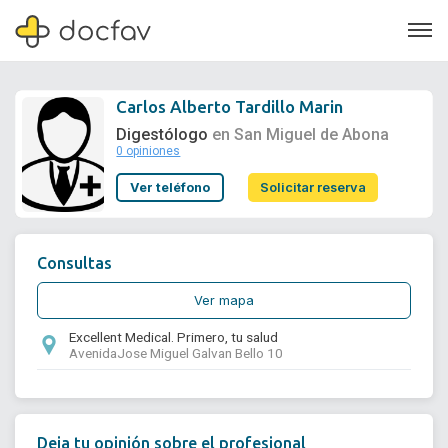
Carlos Alberto Tardillo Marin
Digestólogo
en San Miguel de Abona
0 opiniones
Soporte
Ver teléfono
Solicitar reserva
Quiénes somos
¿Eres un doctor?
Consultas
Ver mapa
Excellent Medical. Primero, tu salud
AvenidaJose Miguel Galvan Bello 10
Deja tu opinión sobre el profesional