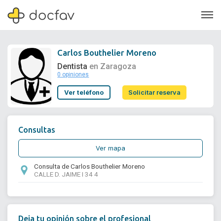
Carlos Bouthelier Moreno
Dentista
en Zaragoza
0 opiniones
Soporte
Ver teléfono
Solicitar reserva
Quiénes somos
¿Eres un doctor?
Consultas
Ver mapa
Consulta de Carlos Bouthelier Moreno
CALLE D. JAIME I 34 4
Deja tu opinión sobre el profesional