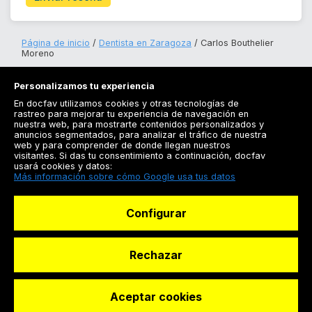
Página de inicio
Dentista en Zaragoza
Carlos Bouthelier
Moreno
Personalizamos tu experiencia
En docfav utilizamos cookies y otras tecnologías de
rastreo para mejorar tu experiencia de navegación en
nuestra web, para mostrarte contenidos personalizados y
anuncios segmentados, para analizar el tráfico de nuestra
Registrarse
web y para comprender de donde llegan nuestros
visitantes. Si das tu consentimiento a continuación, docfav
Docfav
usará cookies y datos:
Más información sobre cómo Google usa tus datos
Recursos
Configurar
Para doctores
Especialistas
Rechazar
Aceptar cookies
© Dashboard Technologies S.L