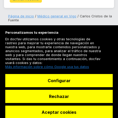
Página de inicio
Médico general en Vigo
Carlos Cristos de la
Fuente
Personalizamos tu experiencia
En docfav utilizamos cookies y otras tecnologías de
rastreo para mejorar tu experiencia de navegación en
nuestra web, para mostrarte contenidos personalizados y
anuncios segmentados, para analizar el tráfico de nuestra
Registrarse
web y para comprender de donde llegan nuestros
visitantes. Si das tu consentimiento a continuación, docfav
Docfav
usará cookies y datos:
Más información sobre cómo Google usa tus datos
Recursos
Configurar
Para doctores
Especialistas
Rechazar
Aceptar cookies
© Dashboard Technologies S.L