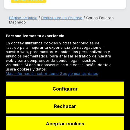
Página de inicio
Dentista en La Orotava
Carlos Eduardo
Machado
Personalizamos tu experiencia
En docfav utilizamos cookies y otras tecnologías de
rastreo para mejorar tu experiencia de navegación en
nuestra web, para mostrarte contenidos personalizados y
anuncios segmentados, para analizar el tráfico de nuestra
Registrarse
web y para comprender de donde llegan nuestros
visitantes. Si das tu consentimiento a continuación, docfav
Docfav
usará cookies y datos:
Más información sobre cómo Google usa tus datos
Recursos
Configurar
Para doctores
Especialistas
Rechazar
Aceptar cookies
© Dashboard Technologies S.L