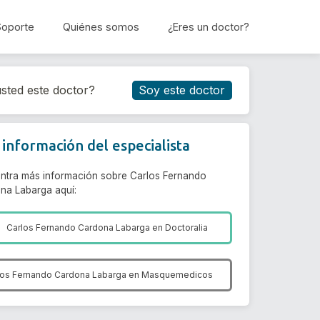
Soporte
Quiénes somos
¿Eres un doctor?
Reservar cita
sted este doctor?
Soy este doctor
información del especialista
ntra más información sobre Carlos Fernando
na Labarga aquí:
Carlos Fernando Cardona Labarga en
Doctoralia
los Fernando Cardona Labarga en
Masquemedicos