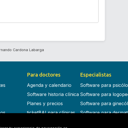
ernando Cardona Labarga
Para doctores
Especialistas
tes
Agenda y calendario
Software para psicól
Software historia clínica
Software para logope
Planes y precios
Software para ginecó
cos
ticketBAI para clínicas
Software para dermat
s en la nube
Software para dentist