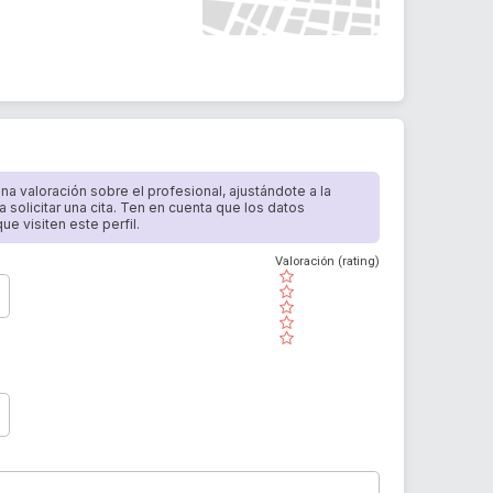
 una valoración sobre el profesional, ajustándote a la
a solicitar una cita. Ten en cuenta que los datos
e visiten este perfil.
Valoración (rating)
( )
( )
( )
( )
( )