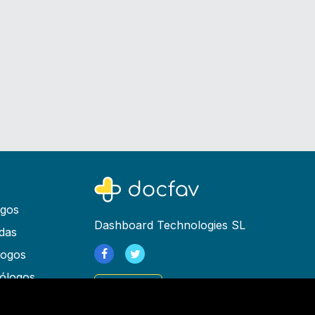
ogos
Dashboard Technologies SL
das
logos
ólogos
Registrarse
as