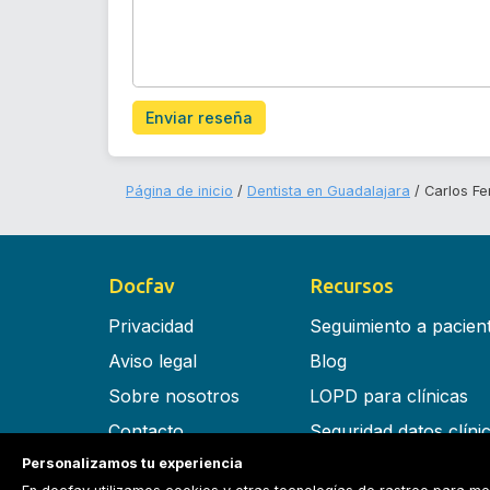
Enviar reseña
Página de inicio
Dentista en Guadalajara
Carlos F
Docfav
Recursos
Privacidad
Seguimiento a pacien
Aviso legal
Blog
Sobre nosotros
LOPD para clínicas
Contacto
Seguridad datos clíni
Personalizamos tu experiencia
Términos y condiciones
Software para clínica