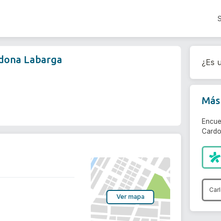
rdona Labarga
¿Es u
Más 
Encue
Cardo
Car
Ver mapa