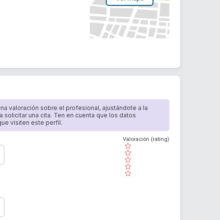
 una valoración sobre el profesional, ajustándote a la
a solicitar una cita. Ten en cuenta que los datos
e visiten este perfil.
Valoración (rating)
( )
( )
( )
( )
( )