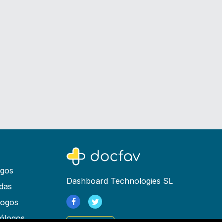
ogos
Dashboard Technologies SL
das
logos
ólogos