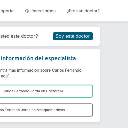
Soporte
Quiénes somos
¿Eres un doctor?
Reservar cita
sted este doctor?
Soy este doctor
información del especialista
ntra más información sobre Carlos Ferrando
 aquí:
Carlos Ferrando Jorda en
Doctoralia
los Ferrando Jorda en
Masquemedicos