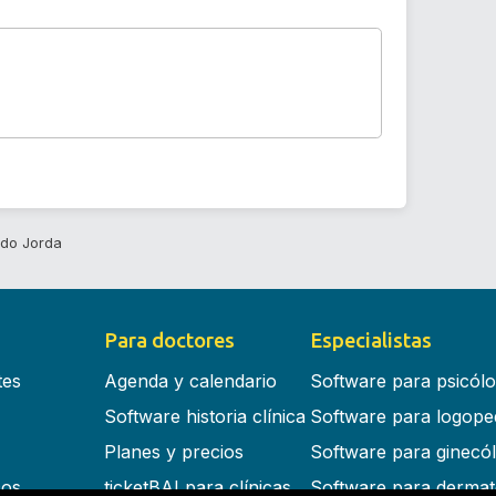
ndo Jorda
Para doctores
Especialistas
tes
Agenda y calendario
Software para psicól
Software historia clínica
Software para logope
Planes y precios
Software para ginecó
cos
ticketBAI para clínicas
Software para dermat