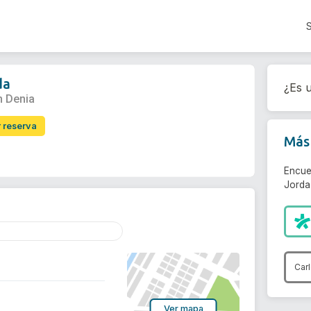
da
¿Es u
n Denia
r reserva
Más 
Encue
Jorda
Car
Ver mapa