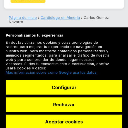
Página de inicio
Cardiólogo en Almería
Carlos Gomez
Navarro
Personalizamos tu experiencia
En docfav utilizamos cookies y otras tecnologías de
rastreo para mejorar tu experiencia de navegación en
nuestra web, para mostrarte contenidos personalizados y
anuncios segmentados, para analizar el tráfico de nuestra
Registrarse
web y para comprender de donde llegan nuestros
visitantes. Si das tu consentimiento a continuación, docfav
Docfav
usará cookies y datos:
Más información sobre cómo Google usa tus datos
Recursos
Configurar
Para doctores
Especialistas
Rechazar
Aceptar cookies
© Dashboard Technologies S.L