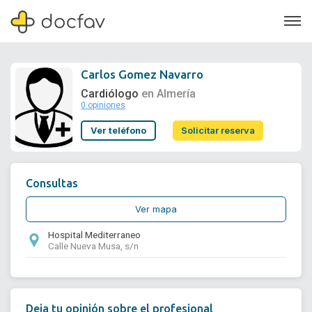
Carlos Gomez Navarro
Cardiólogo
en Almería
0 opiniones
Soporte
Ver teléfono
Solicitar reserva
Quiénes somos
¿Eres un doctor?
Consultas
Ver mapa
Hospital Mediterraneo
Calle Nueva Musa, s/n
Deja tu opinión sobre el profesional