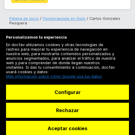
Página de inicio
Fisioterapeuta en Gijón
Carlos Gonzalez
Pesquera
Personalizamos tu experiencia
En docfav utilizamos cookies y otras tecnologías de
rastreo para mejorar tu experiencia de navegación en
nuestra web, para mostrarte contenidos personalizados y
anuncios segmentados, para analizar el tráfico de nuestra
Registrarse
web y para comprender de donde llegan nuestros
visitantes. Si das tu consentimiento a continuación, docfav
Docfav
usará cookies y datos:
Más información sobre cómo Google usa tus datos
Recursos
Configurar
Para doctores
Especialistas
Rechazar
Aceptar cookies
© Dashboard Technologies S.L