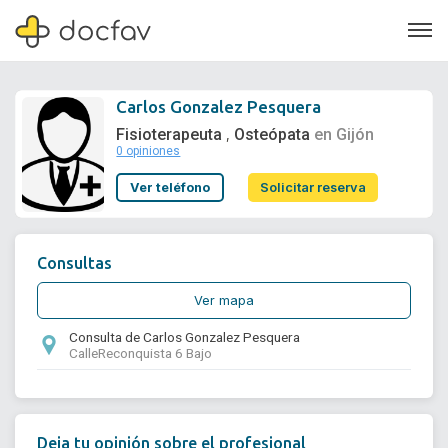
Carlos Gonzalez Pesquera
Fisioterapeuta
Osteópata
en Gijón
,
0 opiniones
Soporte
Ver teléfono
Solicitar reserva
Quiénes somos
¿Eres un doctor?
Consultas
Ver mapa
Consulta de Carlos Gonzalez Pesquera
CalleReconquista 6 Bajo
Deja tu opinión sobre el profesional