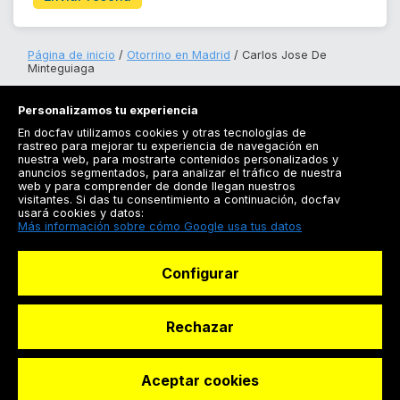
Página de inicio
Otorrino en Madrid
Carlos Jose De
Minteguiaga
Personalizamos tu experiencia
En docfav utilizamos cookies y otras tecnologías de
rastreo para mejorar tu experiencia de navegación en
nuestra web, para mostrarte contenidos personalizados y
anuncios segmentados, para analizar el tráfico de nuestra
Registrarse
web y para comprender de donde llegan nuestros
visitantes. Si das tu consentimiento a continuación, docfav
Docfav
usará cookies y datos:
Más información sobre cómo Google usa tus datos
Recursos
Configurar
Para doctores
Especialistas
Rechazar
Aceptar cookies
© Dashboard Technologies S.L