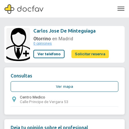
Carlos Jose De Minteguiaga
Otorrino
en Madrid
0 opiniones
Soporte
Ver teléfono
Solicitar reserva
Quiénes somos
¿Eres un doctor?
Consultas
Ver mapa
Centro Medico
Calle Principe de Vergara 53
Deja tu opinión sobre el profesional