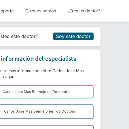
Soporte
Quiénes somos
¿Eres un doctor?
Reservar cita
sted este doctor?
Soy este doctor
información del especialista
ntra más información sobre Carlos Jose Mas
jo aquí:
Carlos Jose Mas Bermejo en
Doctoralia
Carlos Jose Mas Bermejo en
Top Doctors