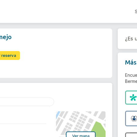
mejo
¿Es u
r reserva
Más 
Encue
Berme
Ver mapa