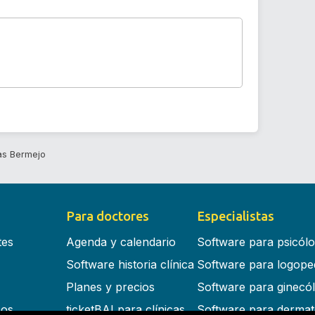
as Bermejo
Para doctores
Especialistas
tes
Agenda y calendario
Software para psicól
Software historia clínica
Software para logope
Planes y precios
Software para ginecó
cos
ticketBAI para clínicas
Software para dermat