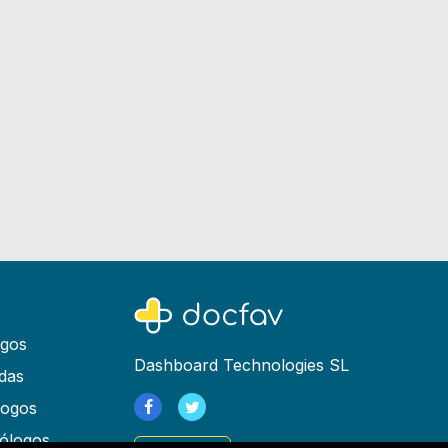
ogos
Dashboard Technologies SL
das
logos
ólogos