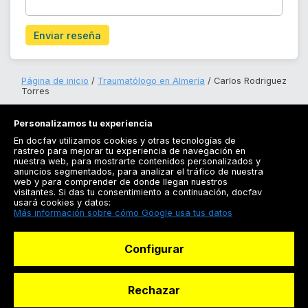
Enviar reseña
Página de inicio
Traumatólogo en Almería
Carlos Rodriguez
Torres
Personalizamos tu experiencia
En docfav utilizamos cookies y otras tecnologías de
rastreo para mejorar tu experiencia de navegación en
nuestra web, para mostrarte contenidos personalizados y
anuncios segmentados, para analizar el tráfico de nuestra
Registrarse
web y para comprender de donde llegan nuestros
visitantes. Si das tu consentimiento a continuación, docfav
Docfav
usará cookies y datos:
Más información sobre cómo Google usa tus datos
Recursos
Configurar
Para doctores
Especialistas
Rechazar