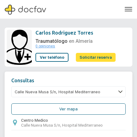
Carlos Rodriguez Torres
Traumatólogo
en Almería
0 opiniones
Soporte
Ver teléfono
Solicitar reserva
Quiénes somos
¿Eres un doctor?
Consultas
Ver mapa
Centro Medico
Calle Nueva Musa S/n, Hospital Mediterraneo