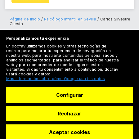
Página de inicio
Psicólogo infantil en Sevilla
Carlos Silvestre
Cuesta
Personalizamos tu experiencia
En docfav utilizamos cookies y otras tecnologías de
rastreo para mejorar tu experiencia de navegación en
nuestra web, para mostrarte contenidos personalizados y
anuncios segmentados, para analizar el tráfico de nuestra
Registrarse
web y para comprender de donde llegan nuestros
visitantes. Si das tu consentimiento a continuación, docfav
Docfav
usará cookies y datos:
Más información sobre cómo Google usa tus datos
Recursos
Configurar
Para doctores
Especialistas
Rechazar
Aceptar cookies
© Dashboard Technologies S.L