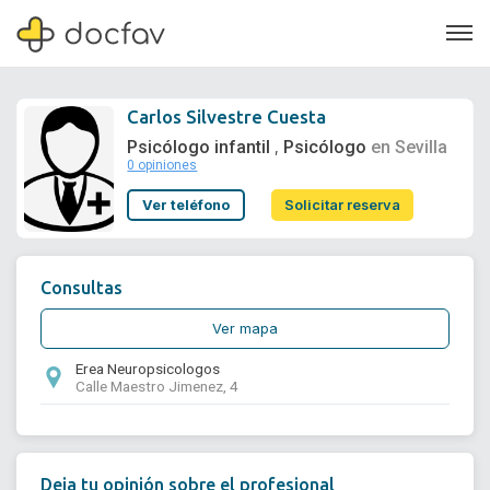
Carlos Silvestre Cuesta
Psicólogo infantil
Psicólogo
en Sevilla
,
0 opiniones
Soporte
Ver teléfono
Solicitar reserva
Quiénes somos
¿Eres un doctor?
Consultas
Ver mapa
Erea Neuropsicologos
Calle Maestro Jimenez, 4
Deja tu opinión sobre el profesional