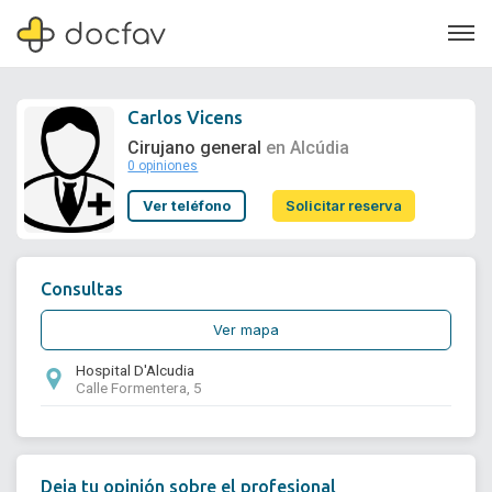
Carlos Vicens
Cirujano general
en Alcúdia
0 opiniones
Soporte
Ver teléfono
Solicitar reserva
Quiénes somos
¿Eres un doctor?
Consultas
Ver mapa
Hospital D'Alcudia
Calle Formentera, 5
Deja tu opinión sobre el profesional