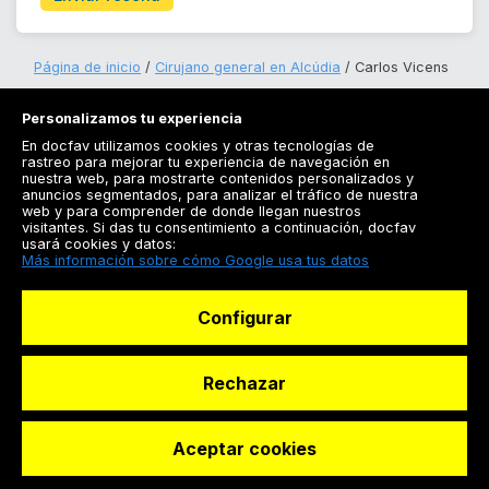
Página de inicio
Cirujano general en Alcúdia
Carlos Vicens
Personalizamos tu experiencia
En docfav utilizamos cookies y otras tecnologías de
rastreo para mejorar tu experiencia de navegación en
nuestra web, para mostrarte contenidos personalizados y
anuncios segmentados, para analizar el tráfico de nuestra
Registrarse
web y para comprender de donde llegan nuestros
visitantes. Si das tu consentimiento a continuación, docfav
Docfav
usará cookies y datos:
Más información sobre cómo Google usa tus datos
Recursos
Configurar
Para doctores
Especialistas
Rechazar
Aceptar cookies
© Dashboard Technologies S.L
Solicitar reserva