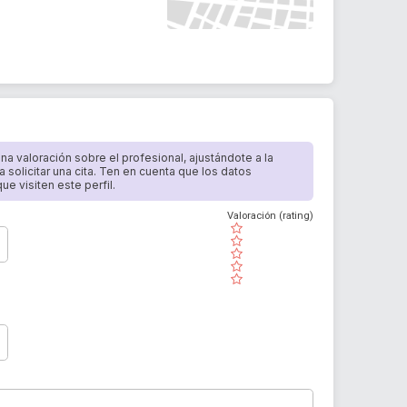
 una valoración sobre el profesional, ajustándote a la
a solicitar una cita. Ten en cuenta que los datos
e visiten este perfil.
Valoración (rating)
( )
( )
( )
( )
( )