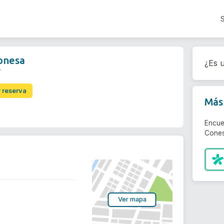
onesa
¿Es u
r
r reserva
Más 
Encue
Cones
Ver mapa