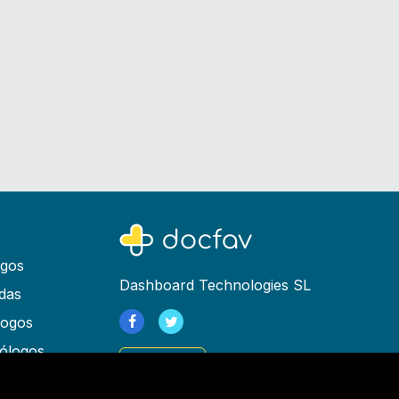
ogos
Dashboard Technologies SL
das
logos
ólogos
Registrarse
as