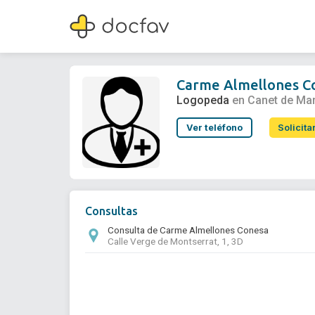
Carme Almellones Conesa
Logopeda
Carme Almellones C
Logopeda
en Canet de Ma
Ver teléfono
Solicita
Consultas
Consulta de Carme Almellones Conesa
Calle Verge de Montserrat, 1, 3D