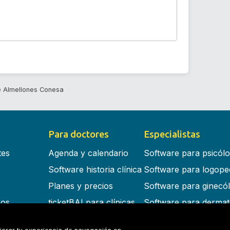
 Almellones Conesa
Para doctores
Especialistas
tes
Agenda y calendario
Software para psicól
Software historia clínica
Software para logope
Planes y precios
Software para ginecó
cos
ticketBAI para clínicas
Software para dermat
s en la nube
Software para dentist