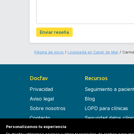
Enviar reseña
Página de inicio
Logopeda en Canet de Mar
Carme
Docfav
Recursos
Privacidad
Seguimiento a pacien
Aviso legal
Blog
Sobre nosotros
LOPD para clínicas
Contacto
Seguridad datos clíni
Personalizamos tu experiencia
Términos y condiciones
Software para clínica