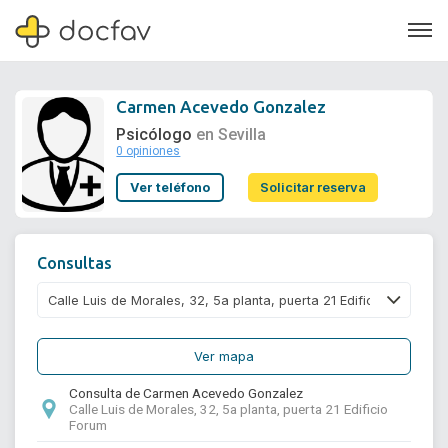
Carmen Acevedo Gonzalez
Psicólogo
en Sevilla
0 opiniones
Soporte
Ver teléfono
Solicitar reserva
Quiénes somos
¿Eres un doctor?
Consultas
Ver mapa
Consulta de Carmen Acevedo Gonzalez
Calle Luis de Morales, 32, 5a planta, puerta 21 Edificio
Forum