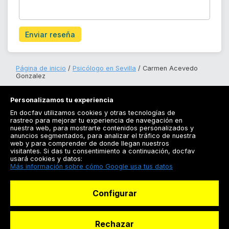
Enviar reseña
Página de inicio
Psicólogo en Sevilla
Carmen Acevedo
Gonzalez
Personalizamos tu experiencia
En docfav utilizamos cookies y otras tecnologías de
rastreo para mejorar tu experiencia de navegación en
nuestra web, para mostrarte contenidos personalizados y
anuncios segmentados, para analizar el tráfico de nuestra
Registrarse
web y para comprender de donde llegan nuestros
visitantes. Si das tu consentimiento a continuación, docfav
Docfav
usará cookies y datos:
Más información sobre cómo Google usa tus datos
Recursos
Configurar
Para doctores
Especialistas
Rechazar