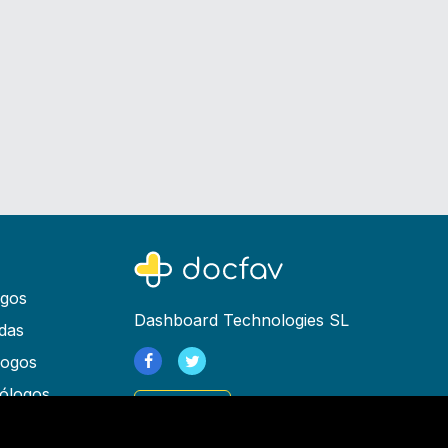
ogos
Dashboard Technologies SL
das
logos
ólogos
Registrarse
as