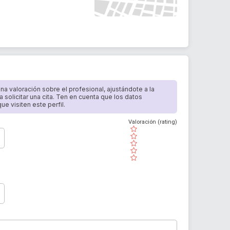
 una valoración sobre el profesional, ajustándote a la
a solicitar una cita. Ten en cuenta que los datos
e visiten este perfil.
Valoración (rating)
( )
( )
( )
( )
( )