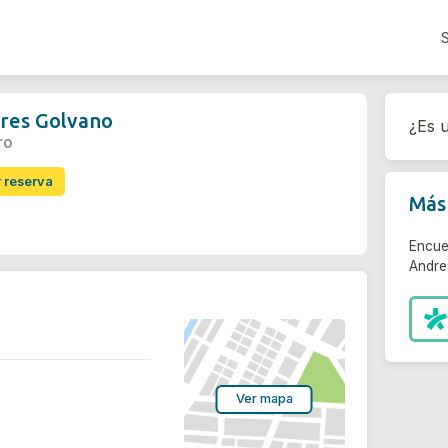
res Golvano
¿Es u
ro
r reserva
Más 
Encue
Andre
Ver mapa