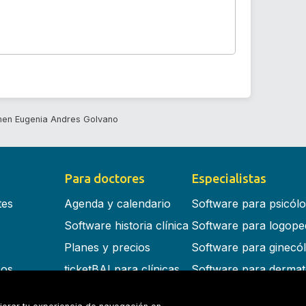
en Eugenia Andres Golvano
Para doctores
Especialistas
tes
Agenda y calendario
Software para psicól
Software historia clínica
Software para logope
Planes y precios
Software para ginecó
cos
ticketBAI para clínicas
Software para dermat
s en la nube
Software para dentist