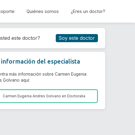
Soporte
Quiénes somos
¿Eres un doctor?
Reservar cita
sted este doctor?
Soy este doctor
información del especialista
ntra más información sobre Carmen Eugenia
s Golvano aquí:
Carmen Eugenia Andres Golvano en
Doctoralia