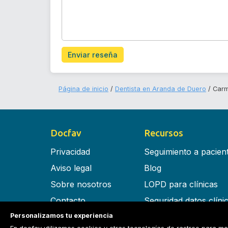
Enviar reseña
Página de inicio
Dentista en Aranda de Duero
Carm
Docfav
Recursos
Privacidad
Seguimiento a pacien
Aviso legal
Blog
Sobre nosotros
LOPD para clínicas
Contacto
Seguridad datos clíni
Personalizamos tu experiencia
Términos y condiciones
Software para clínica