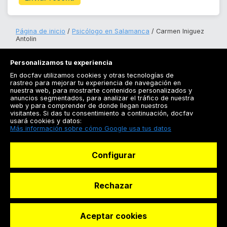
Página de inicio
Psicólogo en Salamanca
Carmen Iniguez
Antolin
Personalizamos tu experiencia
En docfav utilizamos cookies y otras tecnologías de
rastreo para mejorar tu experiencia de navegación en
nuestra web, para mostrarte contenidos personalizados y
anuncios segmentados, para analizar el tráfico de nuestra
Registrarse
web y para comprender de donde llegan nuestros
visitantes. Si das tu consentimiento a continuación, docfav
Docfav
usará cookies y datos:
Más información sobre cómo Google usa tus datos
Recursos
Configurar
Para doctores
Especialistas
Rechazar
Aceptar cookies
© Dashboard Technologies S.L