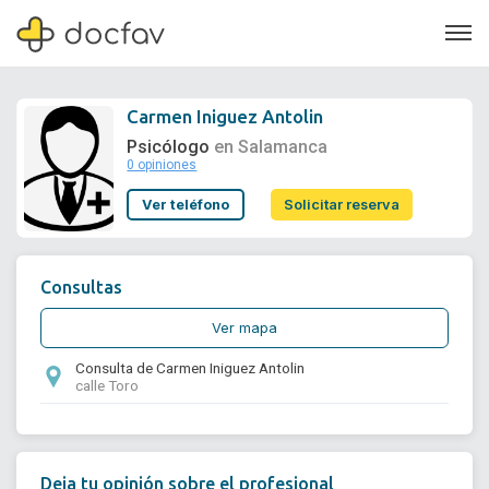
Carmen Iniguez Antolin
Psicólogo
en Salamanca
0 opiniones
Soporte
Ver teléfono
Solicitar reserva
Quiénes somos
¿Eres un doctor?
Consultas
Ver mapa
Consulta de Carmen Iniguez Antolin
calle Toro
Deja tu opinión sobre el profesional