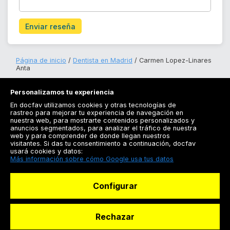
Enviar reseña
Página de inicio
Dentista en Madrid
Carmen Lopez-Linares
Anta
Personalizamos tu experiencia
En docfav utilizamos cookies y otras tecnologías de
rastreo para mejorar tu experiencia de navegación en
nuestra web, para mostrarte contenidos personalizados y
anuncios segmentados, para analizar el tráfico de nuestra
Registrarse
web y para comprender de donde llegan nuestros
visitantes. Si das tu consentimiento a continuación, docfav
Docfav
usará cookies y datos:
Más información sobre cómo Google usa tus datos
Recursos
Configurar
Para doctores
Especialistas
Rechazar