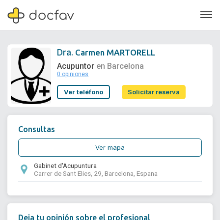
Dra.
Carmen MARTORELL
Acupuntor
en Barcelona
0 opiniones
Soporte
Ver teléfono
Solicitar reserva
Quiénes somos
¿Eres un doctor?
Consultas
Ver mapa
Gabinet d'Acupuntura
Carrer de Sant Elies, 29, Barcelona, Espana
Deja tu opinión sobre el profesional