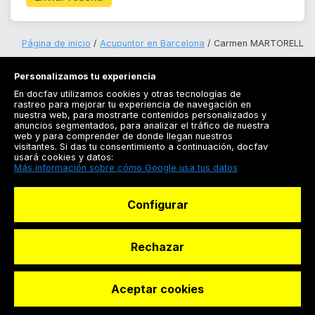
Página de inicio
Acupuntor en Barcelona
Carmen MARTORELL
Personalizamos tu experiencia
En docfav utilizamos cookies y otras tecnologías de
rastreo para mejorar tu experiencia de navegación en
nuestra web, para mostrarte contenidos personalizados y
anuncios segmentados, para analizar el tráfico de nuestra
Registrarse
web y para comprender de donde llegan nuestros
visitantes. Si das tu consentimiento a continuación, docfav
Docfav
usará cookies y datos:
Más información sobre cómo Google usa tus datos
Recursos
Configurar
Para doctores
Especialistas
Rechazar
Aceptar cookies
© Dashboard Technologies S.L
Solicitar reserva