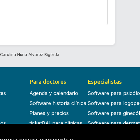
Carolina Nuria Alvarez Bigorda
Para doctores
Especialistas
tes
Agenda y calendario
Software para psicól
Software historia clínica
Software para logope
Planes y precios
Software para ginecó
cos
ticketBAI para clínicas
Software para dermat
s en la nube
Software para dentist