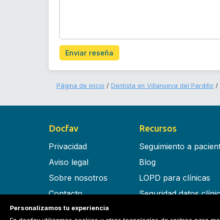
Enviar reseña
Página de inicio
Dentista en Villanueva del Pardillo
Docfav
Recursos
Privacidad
Seguimiento a pacien
Aviso legal
Blog
Sobre nosotros
LOPD para clínicas
Contacto
Seguridad datos clíni
Personalizamos tu experiencia
Términos y condiciones
Software para clínica