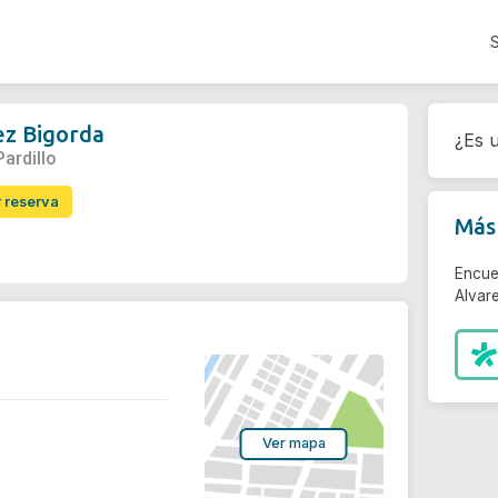
ez Bigorda
¿Es u
Pardillo
r reserva
Más 
Encue
Alvare
Ver mapa