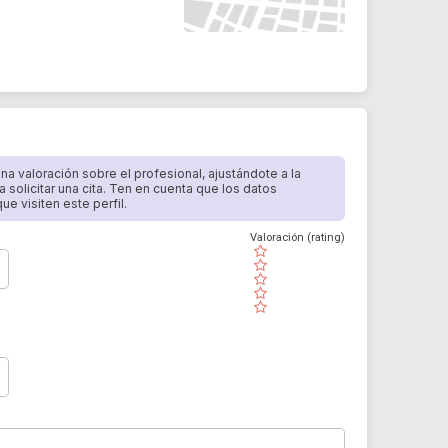
 una valoración sobre el profesional, ajustándote a la
a solicitar una cita. Ten en cuenta que los datos
e visiten este perfil.
Valoración (rating)
( )
( )
( )
( )
( )