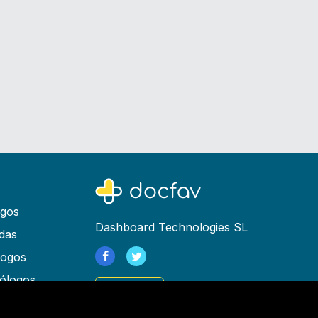
ogos
Dashboard Technologies SL
das
logos
ólogos
Registrarse
as