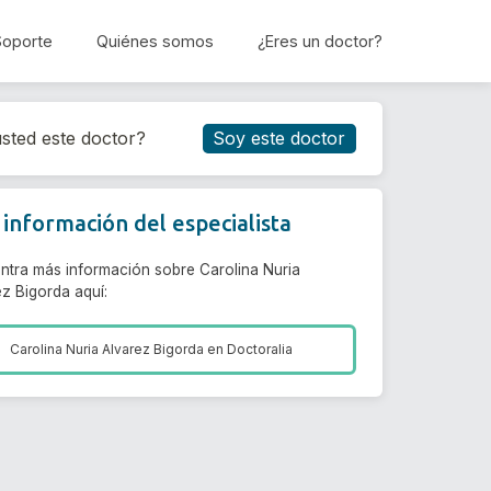
Soporte
Quiénes somos
¿Eres un doctor?
Reservar cita
sted este doctor?
Soy este doctor
información del especialista
ntra más información sobre Carolina Nuria
z Bigorda aquí:
Carolina Nuria Alvarez Bigorda en
Doctoralia