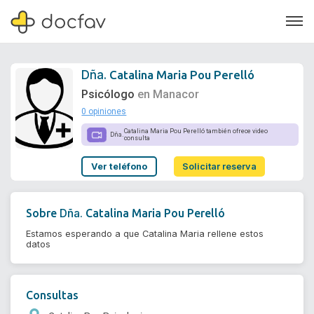
Dña.
Catalina Maria Pou Perelló
Psicólogo
en Manacor
0 opiniones
Soporte
Catalina Maria Pou Perelló también ofrece video
Dña.
consulta
Quiénes somos
Ver teléfono
Solicitar reserva
¿Eres un doctor?
Dña.
Sobre
Catalina Maria Pou Perelló
Estamos esperando a que Catalina Maria rellene estos
datos
Consultas