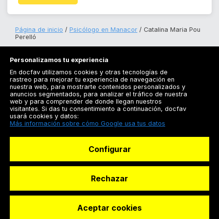
Página de inicio
Psicólogo en Manacor
Catalina Maria Pou
Perelló
Personalizamos tu experiencia
En docfav utilizamos cookies y otras tecnologías de
rastreo para mejorar tu experiencia de navegación en
nuestra web, para mostrarte contenidos personalizados y
anuncios segmentados, para analizar el tráfico de nuestra
Registrarse
web y para comprender de donde llegan nuestros
visitantes. Si das tu consentimiento a continuación, docfav
Docfav
usará cookies y datos:
Más información sobre cómo Google usa tus datos
Recursos
Configurar
Para doctores
Especialistas
Rechazar
Aceptar cookies
© Dashboard Technologies S.L