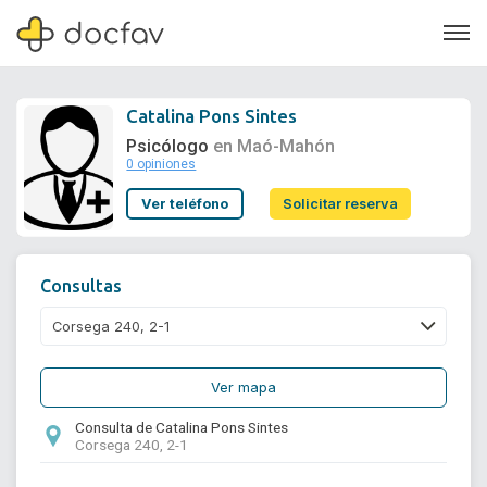
Catalina Pons Sintes
Psicólogo
en Maó-Mahón
0 opiniones
Soporte
Ver teléfono
Solicitar reserva
Quiénes somos
¿Eres un doctor?
Consultas
Ver mapa
Consulta de Catalina Pons Sintes
Corsega 240, 2-1