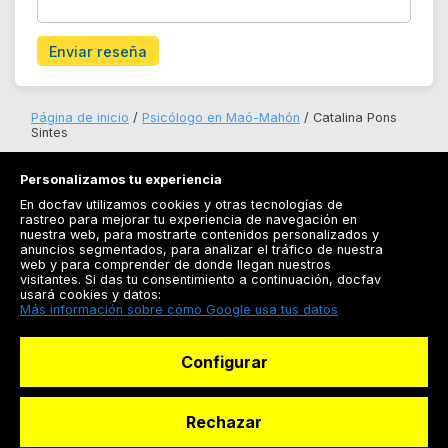
Enviar reseña
Página de inicio
Psicólogo en Maó-Mahón
Catalina Pons
Sintes
Personalizamos tu experiencia
En docfav utilizamos cookies y otras tecnologías de
rastreo para mejorar tu experiencia de navegación en
nuestra web, para mostrarte contenidos personalizados y
anuncios segmentados, para analizar el tráfico de nuestra
Registrarse
web y para comprender de donde llegan nuestros
visitantes. Si das tu consentimiento a continuación, docfav
Docfav
usará cookies y datos:
Más información sobre cómo Google usa tus datos
Recursos
Configurar
Para doctores
Especialistas
Rechazar