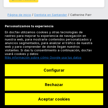
Página de inicio
Dentista en Santander
Catherine Parr
Personalizamos tu experiencia
En docfav utilizamos cookies y otras tecnologías de
rastreo para mejorar tu experiencia de navegación en
nuestra web, para mostrarte contenidos personalizados y
anuncios segmentados, para analizar el tráfico de nuestra
Registrarse
web y para comprender de donde llegan nuestros
visitantes. Si das tu consentimiento a continuación, docfav
Docfav
usará cookies y datos:
Más información sobre cómo Google usa tus datos
Recursos
Configurar
Para doctores
Especialistas
Rechazar
Aceptar cookies
© Dashboard Technologies S.L
Solicitar reserva