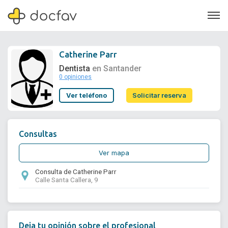
Catherine Parr
Dentista
en Santander
0 opiniones
Soporte
Ver teléfono
Solicitar reserva
Quiénes somos
¿Eres un doctor?
Consultas
Ver mapa
Consulta de Catherine Parr
Calle Santa Callera, 9
Deja tu opinión sobre el profesional