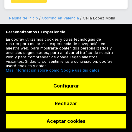
Página de inicio
Otorrino en Valencia
Celia Lopez Molla
Personalizamos tu experiencia
En docfav utilizamos cookies y otras tecnologías de
rastreo para mejorar tu experiencia de navegación en
nuestra web, para mostrarte contenidos personalizados y
anuncios segmentados, para analizar el tráfico de nuestra
Registrarse
web y para comprender de donde llegan nuestros
visitantes. Si das tu consentimiento a continuación, docfav
Docfav
usará cookies y datos:
Más información sobre cómo Google usa tus datos
Recursos
Configurar
Para doctores
Especialistas
Rechazar
Aceptar cookies
© Dashboard Technologies S.L
Solicitar reserva