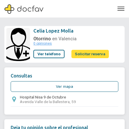
Celia Lopez Molla
Otorrino
en Valencia
0 opiniones
Soporte
Ver teléfono
Solicitar reserva
Quiénes somos
¿Eres un doctor?
Consultas
Ver mapa
Hospital Nisa 9 de Octubre
Avenida Valle de la Ballestera, 59
Deja tu opinión sobre el profesional