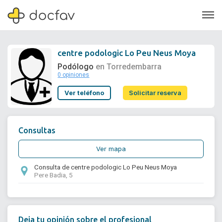
centre podologic Lo Peu Neus Moya
Podólogo
en Torredembarra
0 opiniones
Soporte
Ver teléfono
Solicitar reserva
Quiénes somos
¿Eres un doctor?
Consultas
Ver mapa
Consulta de centre podologic Lo Peu Neus Moya
Pere Badia, 5
Deja tu opinión sobre el profesional