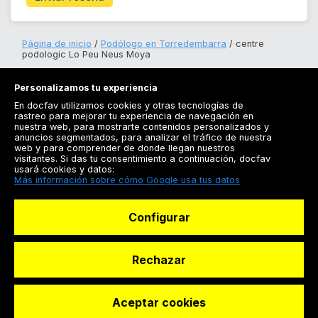
Página de inicio
Podólogo en Torredembarra
centre
podologic Lo Peu Neus Moya
Personalizamos tu experiencia
En docfav utilizamos cookies y otras tecnologías de
rastreo para mejorar tu experiencia de navegación en
nuestra web, para mostrarte contenidos personalizados y
anuncios segmentados, para analizar el tráfico de nuestra
Registrarse
web y para comprender de donde llegan nuestros
visitantes. Si das tu consentimiento a continuación, docfav
Docfav
usará cookies y datos:
Más información sobre cómo Google usa tus datos
Recursos
Configurar
Para doctores
Especialistas
Rechazar
Aceptar cookies
© Dashboard Technologies S.L