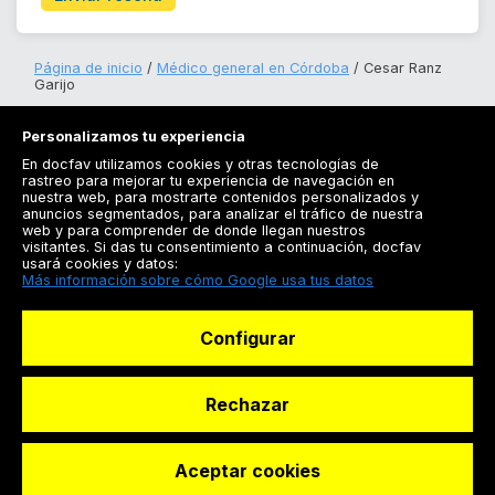
Página de inicio
Médico general en Córdoba
Cesar Ranz
Garijo
Personalizamos tu experiencia
En docfav utilizamos cookies y otras tecnologías de
rastreo para mejorar tu experiencia de navegación en
nuestra web, para mostrarte contenidos personalizados y
anuncios segmentados, para analizar el tráfico de nuestra
Registrarse
web y para comprender de donde llegan nuestros
visitantes. Si das tu consentimiento a continuación, docfav
Docfav
usará cookies y datos:
Más información sobre cómo Google usa tus datos
Recursos
Configurar
Para doctores
Especialistas
Rechazar
Aceptar cookies
© Dashboard Technologies S.L