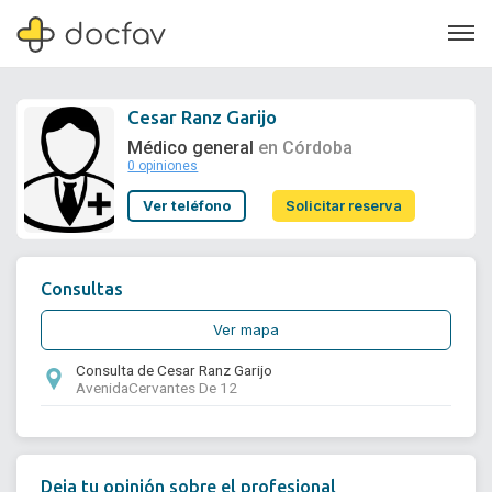
Cesar Ranz Garijo
Médico general
en Córdoba
0 opiniones
Soporte
Ver teléfono
Solicitar reserva
Quiénes somos
¿Eres un doctor?
Consultas
Ver mapa
Consulta de Cesar Ranz Garijo
AvenidaCervantes De 12
Deja tu opinión sobre el profesional