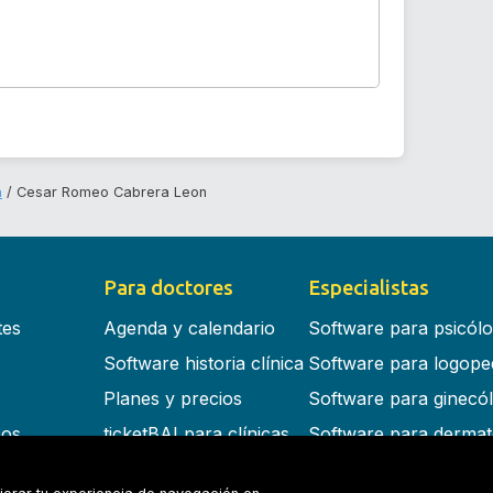
a
Cesar Romeo Cabrera Leon
Para doctores
Especialistas
tes
Agenda y calendario
Software para psicól
Software historia clínica
Software para logope
Planes y precios
Software para ginecó
cos
ticketBAI para clínicas
Software para dermat
s en la nube
Software para dentist