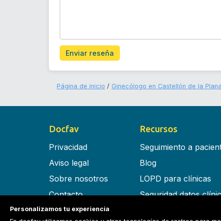
Enviar reseña
Página de inicio
Ginecólogo en Castellón de la Plan
Docfav
Recursos
Privacidad
Seguimiento a pacien
Aviso legal
Blog
Sobre nosotros
LOPD para clínicas
Contacto
Seguridad datos clíni
Personalizamos tu experiencia
Términos y condiciones
Software para clínica