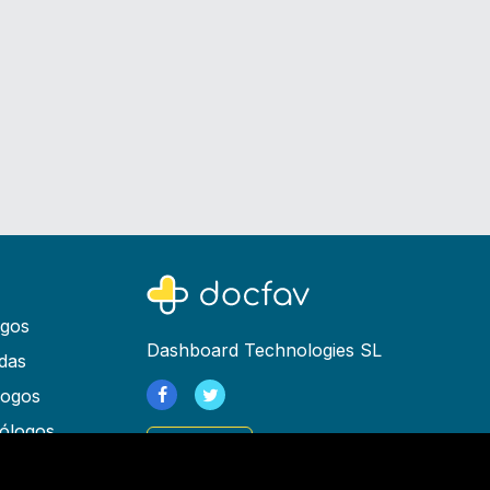
ogos
Dashboard Technologies SL
das
logos
ólogos
Registrarse
as