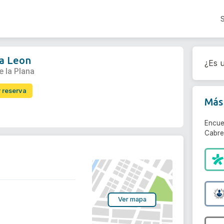
a Leon
¿Es u
e la Plana
r reserva
Más 
Encue
Cabre
Ver mapa