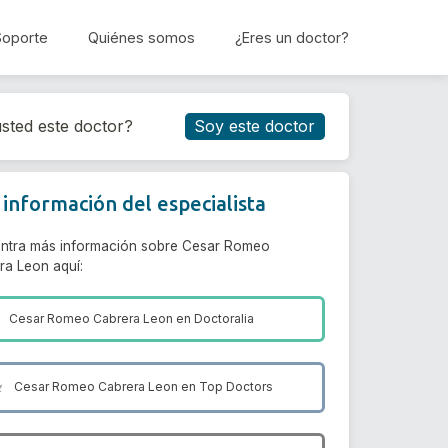
Soporte
Quiénes somos
¿Eres un doctor?
Reservar cita
sted este doctor?
Soy este doctor
información del especialista
ntra más información sobre Cesar Romeo
ra Leon aquí:
Cesar Romeo Cabrera Leon en
Doctoralia
Cesar Romeo Cabrera Leon en
Top Doctors