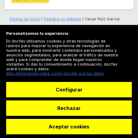
Página de inicio
Pediatra en Málaga
Cesar Ruiz Garcia
Personalizamos tu experiencia
En docfav utilizamos cookies y otras tecnologías de
rastreo para mejorar tu experiencia de navegación en
nuestra web, para mostrarte contenidos personalizados y
anuncios segmentados, para analizar el tráfico de nuestra
Registrarse
web y para comprender de donde llegan nuestros
visitantes. Si das tu consentimiento a continuación, docfav
Docfav
usará cookies y datos:
Más información sobre cómo Google usa tus datos
Recursos
Configurar
Para doctores
Especialistas
Rechazar
Aceptar cookies
© Dashboard Technologies S.L
Solicitar reserva