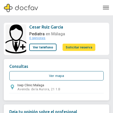
Cesar Ruiz Garcia
Pediatra
en Málaga
0 opiniones
Soporte
Ver teléfono
Solicitar reserva
Quiénes somos
¿Eres un doctor?
Consultas
Ver mapa
Isep Clinic Malaga
Avenida. de la Aurora, 21 1.B
Deja tu opinión sobre el profesional