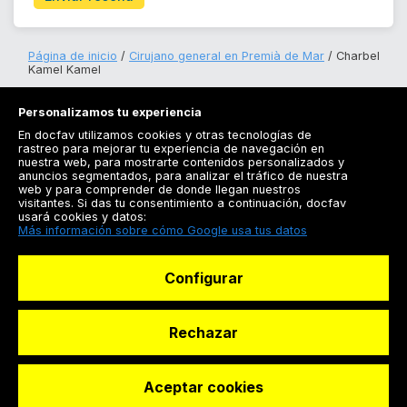
Página de inicio
Cirujano general en Premià de Mar
Charbel
Kamel Kamel
Personalizamos tu experiencia
En docfav utilizamos cookies y otras tecnologías de
rastreo para mejorar tu experiencia de navegación en
nuestra web, para mostrarte contenidos personalizados y
anuncios segmentados, para analizar el tráfico de nuestra
Registrarse
web y para comprender de donde llegan nuestros
visitantes. Si das tu consentimiento a continuación, docfav
Docfav
usará cookies y datos:
Más información sobre cómo Google usa tus datos
Recursos
Configurar
Para doctores
Especialistas
Rechazar
Aceptar cookies
© Dashboard Technologies S.L