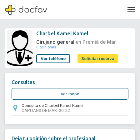
Charbel Kamel Kamel
Cirujano general
en Premià de Mar
0 opiniones
Soporte
Ver teléfono
Solicitar reserva
Quiénes somos
¿Eres un doctor?
Consultas
Ver mapa
Consulta de Charbel Kamel Kamel
CAPITANS DE MAR, 20-22
Deja tu opinión sobre el profesional