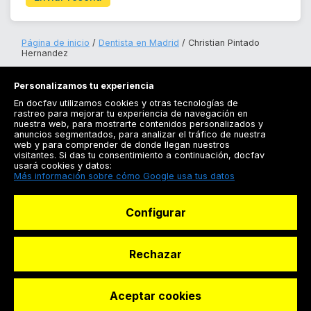
Página de inicio
Dentista en Madrid
Christian Pintado
Hernandez
Personalizamos tu experiencia
En docfav utilizamos cookies y otras tecnologías de
rastreo para mejorar tu experiencia de navegación en
nuestra web, para mostrarte contenidos personalizados y
anuncios segmentados, para analizar el tráfico de nuestra
Registrarse
web y para comprender de donde llegan nuestros
visitantes. Si das tu consentimiento a continuación, docfav
Docfav
usará cookies y datos:
Más información sobre cómo Google usa tus datos
Recursos
Configurar
Para doctores
Especialistas
Rechazar
Aceptar cookies
© Dashboard Technologies S.L