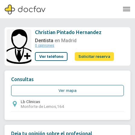
Christian Pintado Hernandez
Dentista
en Madrid
0 opiniones
Soporte
Ver teléfono
Solicitar reserva
Quiénes somos
¿Eres un doctor?
Consultas
Ver mapa
Lb Clinicas
Monforte de Lemos,164
Deja tu opinión sobre el profesional