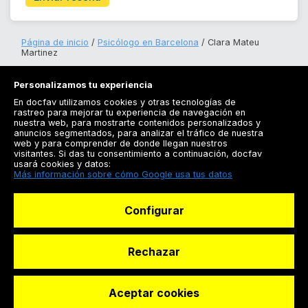
Página de inicio
Psicólogo en Barcelona
Clara Mateu
Martinez
Personalizamos tu experiencia
En docfav utilizamos cookies y otras tecnologías de
rastreo para mejorar tu experiencia de navegación en
nuestra web, para mostrarte contenidos personalizados y
anuncios segmentados, para analizar el tráfico de nuestra
Registrarse
web y para comprender de donde llegan nuestros
visitantes. Si das tu consentimiento a continuación, docfav
Docfav
usará cookies y datos:
Más información sobre cómo Google usa tus datos
Recursos
Configurar
Para doctores
Especialistas
Rechazar
Aceptar cookies
© Dashboard Technologies S.L