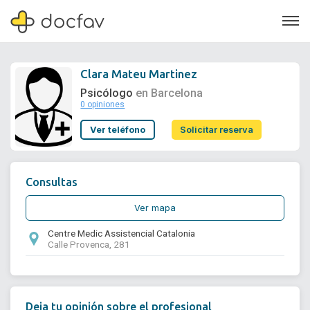
Clara Mateu Martinez
Psicólogo
en Barcelona
0 opiniones
Soporte
Ver teléfono
Solicitar reserva
Quiénes somos
¿Eres un doctor?
Consultas
Ver mapa
Centre Medic Assistencial Catalonia
Calle Provenca, 281
Deja tu opinión sobre el profesional