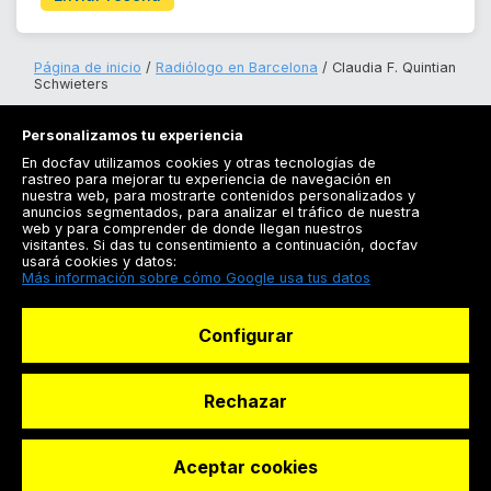
Página de inicio
Radiólogo en Barcelona
Claudia F. Quintian
Schwieters
Personalizamos tu experiencia
En docfav utilizamos cookies y otras tecnologías de
rastreo para mejorar tu experiencia de navegación en
nuestra web, para mostrarte contenidos personalizados y
anuncios segmentados, para analizar el tráfico de nuestra
Registrarse
web y para comprender de donde llegan nuestros
visitantes. Si das tu consentimiento a continuación, docfav
Docfav
usará cookies y datos:
Más información sobre cómo Google usa tus datos
Recursos
Configurar
Para doctores
Especialistas
Rechazar
Aceptar cookies
© Dashboard Technologies S.L