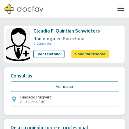
Claudia F. Quintian Schwieters
Radiólogo
en Barcelona
0 opiniones
Soporte
Ver teléfono
Solicitar reserva
Quiénes somos
¿Eres un doctor?
Consultas
Ver mapa
Fundacio Puigvert
Cartagena 340
Deja tu opinión sobre el profesional