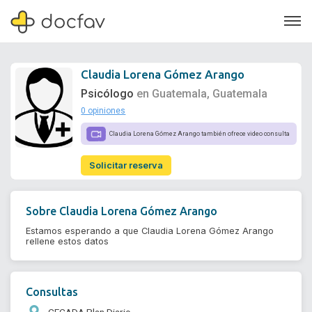
Claudia Lorena Gómez Arango
Psicólogo
en Guatemala, Guatemala
0 opiniones
Soporte
Claudia Lorena Gómez Arango también ofrece video consulta
Quiénes somos
Solicitar reserva
¿Eres un doctor?
Sobre
Claudia Lorena Gómez Arango
Estamos esperando a que Claudia Lorena Gómez Arango
rellene estos datos
Consultas
CECADA Plan Diario