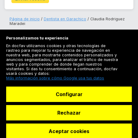
Página de inicio
Dentista en Garachico
Claudia Rodriguez
Maradei
Personalizamos tu experiencia
En docfav utilizamos cookies y otras tecnologías de
rastreo para mejorar tu experiencia de navegación en
nuestra web, para mostrarte contenidos personalizados y
anuncios segmentados, para analizar el tráfico de nuestra
Registrarse
web y para comprender de donde llegan nuestros
visitantes. Si das tu consentimiento a continuación, docfav
Docfav
usará cookies y datos:
Más información sobre cómo Google usa tus datos
Recursos
Configurar
Para doctores
Especialistas
Rechazar
Aceptar cookies
© Dashboard Technologies S.L