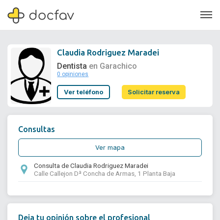
Claudia Rodriguez Maradei
Dentista
en Garachico
0 opiniones
Soporte
Ver teléfono
Solicitar reserva
Quiénes somos
¿Eres un doctor?
Consultas
Ver mapa
Consulta de Claudia Rodriguez Maradei
Calle Callejon Dª Concha de Armas, 1 Planta Baja
Deja tu opinión sobre el profesional