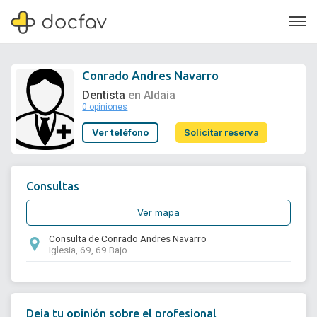
Conrado Andres Navarro
Dentista
en Aldaia
0 opiniones
Soporte
Ver teléfono
Solicitar reserva
Quiénes somos
¿Eres un doctor?
Consultas
Ver mapa
Consulta de Conrado Andres Navarro
Iglesia, 69, 69 Bajo
Deja tu opinión sobre el profesional