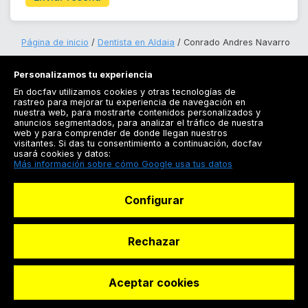
Página de inicio
Dentista en Aldaia
Conrado Andres Navarro
Personalizamos tu experiencia
En docfav utilizamos cookies y otras tecnologías de
rastreo para mejorar tu experiencia de navegación en
nuestra web, para mostrarte contenidos personalizados y
anuncios segmentados, para analizar el tráfico de nuestra
Registrarse
web y para comprender de donde llegan nuestros
visitantes. Si das tu consentimiento a continuación, docfav
Docfav
usará cookies y datos:
Más información sobre cómo Google usa tus datos
Recursos
Configurar
Para doctores
Especialistas
Rechazar
Aceptar cookies
© Dashboard Technologies S.L
Solicitar reserva