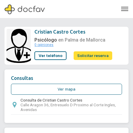
Cristian Castro Cortes
Psicólogo
en Palma de Mallorca
0 opiniones
Soporte
Ver teléfono
Solicitar reserva
Quiénes somos
¿Eres un doctor?
Consultas
Ver mapa
Consulta de Cristian Castro Cortes
Calle Aragon 36, Entresuelo D Proximo al Corte Ingles,
Avenidas