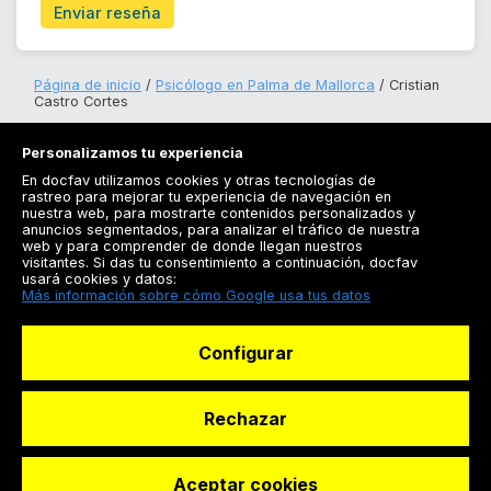
Enviar reseña
Página de inicio
Psicólogo en Palma de Mallorca
Cristian
Castro Cortes
Personalizamos tu experiencia
En docfav utilizamos cookies y otras tecnologías de
rastreo para mejorar tu experiencia de navegación en
nuestra web, para mostrarte contenidos personalizados y
anuncios segmentados, para analizar el tráfico de nuestra
Registrarse
web y para comprender de donde llegan nuestros
visitantes. Si das tu consentimiento a continuación, docfav
Docfav
usará cookies y datos:
Más información sobre cómo Google usa tus datos
Recursos
Configurar
Para doctores
Especialistas
Rechazar
Aceptar cookies