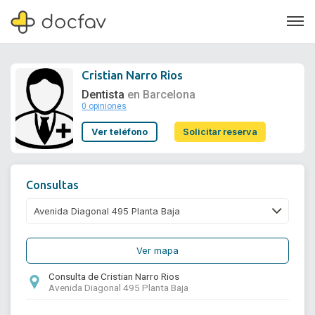
Cristian Narro Rios
Dentista
en Barcelona
0 opiniones
Soporte
Ver teléfono
Solicitar reserva
Quiénes somos
¿Eres un doctor?
Consultas
Ver mapa
Consulta de Cristian Narro Rios
Avenida Diagonal 495 Planta Baja