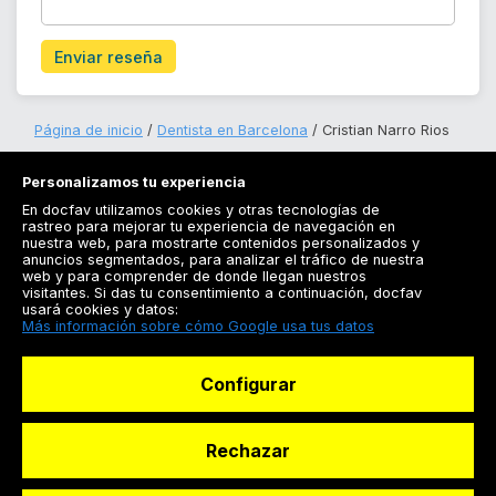
Enviar reseña
Página de inicio
Dentista en Barcelona
Cristian Narro Rios
Personalizamos tu experiencia
En docfav utilizamos cookies y otras tecnologías de
rastreo para mejorar tu experiencia de navegación en
nuestra web, para mostrarte contenidos personalizados y
anuncios segmentados, para analizar el tráfico de nuestra
Registrarse
web y para comprender de donde llegan nuestros
visitantes. Si das tu consentimiento a continuación, docfav
Docfav
usará cookies y datos:
Más información sobre cómo Google usa tus datos
Recursos
Configurar
Para doctores
Especialistas
Rechazar