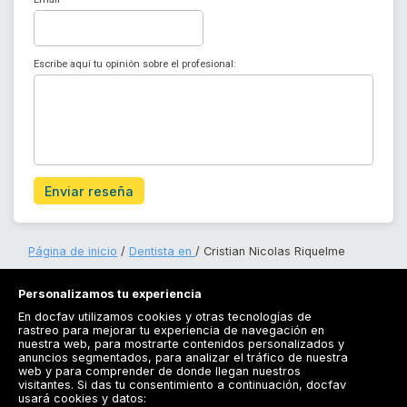
Escribe aquí tu opinión sobre el profesional:
Enviar reseña
Página de inicio
Dentista en
Cristian Nicolas Riquelme
Personalizamos tu experiencia
En docfav utilizamos cookies y otras tecnologías de
rastreo para mejorar tu experiencia de navegación en
nuestra web, para mostrarte contenidos personalizados y
anuncios segmentados, para analizar el tráfico de nuestra
Registrarse
web y para comprender de donde llegan nuestros
visitantes. Si das tu consentimiento a continuación, docfav
Docfav
usará cookies y datos: