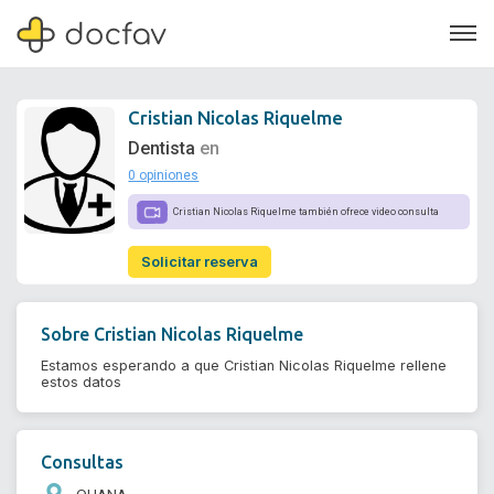
Cristian Nicolas Riquelme
Dentista
en
0 opiniones
Soporte
Cristian Nicolas Riquelme también ofrece video consulta
Quiénes somos
Solicitar reserva
¿Eres un doctor?
Sobre
Cristian Nicolas Riquelme
Estamos esperando a que Cristian Nicolas Riquelme rellene
estos datos
Consultas
OHANA