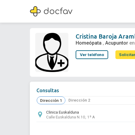
Cristina Baroja Aramburu
Homeópata
,
Acupuntor
Cristina Baroja Ara
Homeópata
Acupuntor
en
,
Ver teléfono
Solicita
Consultas
Dirección 2
Dirección 1
Clinica Euskalduna
Calle Euskalduna N.10, 1ª A