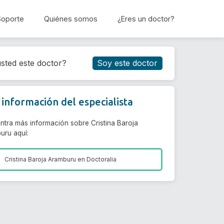
Soporte
Quiénes somos
¿Eres un doctor?
Reservar cita
sted este doctor?
Soy este doctor
información del especialista
ntra más información sobre Cristina Baroja
uru aquí:
Cristina Baroja Aramburu en
Doctoralia