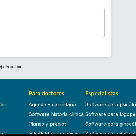
roja Aramburu
Para doctores
Especialistas
tes
Agenda y calendario
Software para psicól
Software historia clínica
Software para logope
Planes y precios
Software para ginecó
cos
ticketBAI para clínicas
Software para dermat