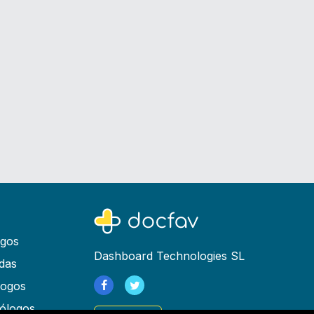
ogos
Dashboard Technologies SL
das
logos
ólogos