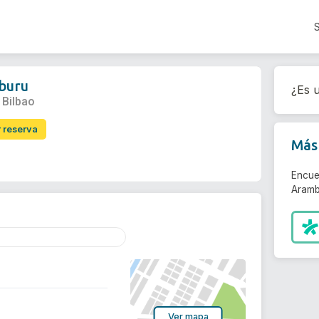
mburu
¿Es u
 Bilbao
r reserva
Más 
Encue
Aramb
Ver mapa