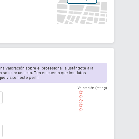
 una valoración sobre el profesional, ajustándote a la
a solicitar una cita. Ten en cuenta que los datos
e visiten este perfil.
Valoración (rating)
( )
( )
( )
( )
( )