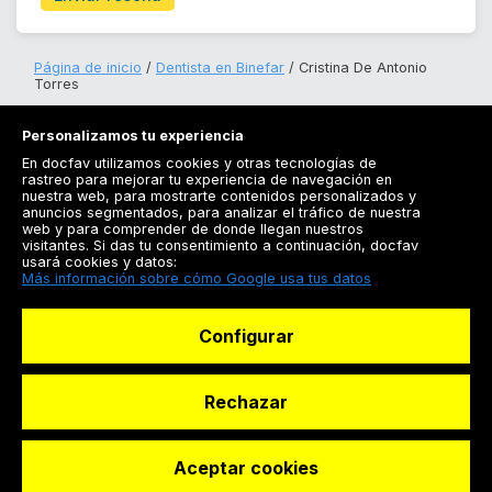
Página de inicio
Dentista en Binefar
Cristina De Antonio
Torres
Personalizamos tu experiencia
En docfav utilizamos cookies y otras tecnologías de
rastreo para mejorar tu experiencia de navegación en
nuestra web, para mostrarte contenidos personalizados y
anuncios segmentados, para analizar el tráfico de nuestra
Registrarse
web y para comprender de donde llegan nuestros
visitantes. Si das tu consentimiento a continuación, docfav
Docfav
usará cookies y datos:
Más información sobre cómo Google usa tus datos
Recursos
Configurar
Para doctores
Especialistas
Rechazar
Aceptar cookies
© Dashboard Technologies S.L