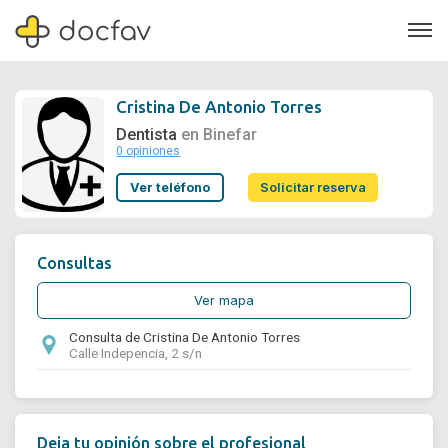
Cristina De Antonio Torres
Dentista
en Binefar
0 opiniones
Soporte
Ver teléfono
Solicitar reserva
Quiénes somos
¿Eres un doctor?
Consultas
Ver mapa
Consulta de Cristina De Antonio Torres
Calle Indepencia, 2 s/n
Deja tu opinión sobre el profesional