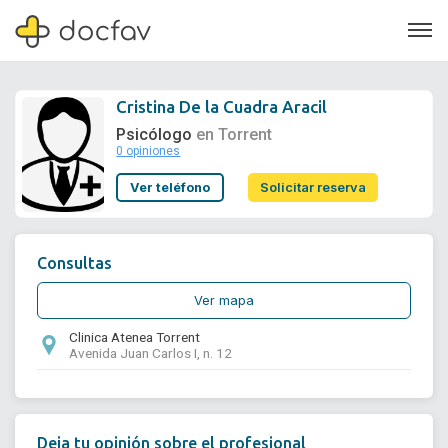
Cristina De la Cuadra Aracil
Psicólogo
en Torrent
0 opiniones
Soporte
Ver teléfono
Solicitar reserva
Quiénes somos
¿Eres un doctor?
Consultas
Ver mapa
Clinica Atenea Torrent
Avenida Juan Carlos I, n. 12
Deja tu opinión sobre el profesional