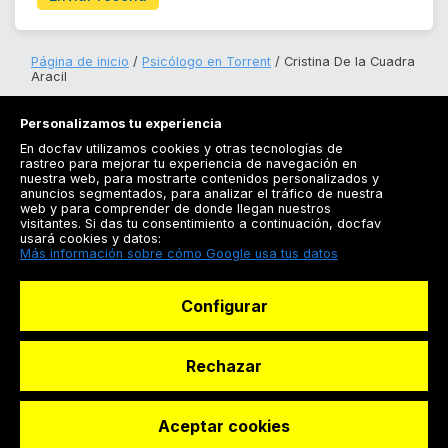
Página de inicio
Psicólogo en Torrent
Cristina De la Cuadra
Aracil
Personalizamos tu experiencia
En docfav utilizamos cookies y otras tecnologías de
rastreo para mejorar tu experiencia de navegación en
nuestra web, para mostrarte contenidos personalizados y
anuncios segmentados, para analizar el tráfico de nuestra
Registrarse
web y para comprender de donde llegan nuestros
visitantes. Si das tu consentimiento a continuación, docfav
Docfav
usará cookies y datos:
Más información sobre cómo Google usa tus datos
Recursos
Configurar
Para doctores
Especialistas
Rechazar
Aceptar cookies
© Dashboard Technologies S.L