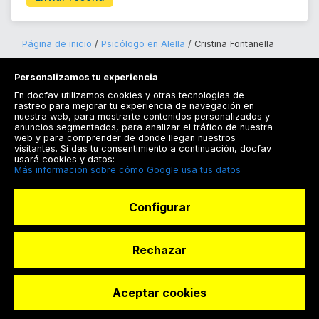
Página de inicio
Psicólogo en Alella
Cristina Fontanella
Personalizamos tu experiencia
En docfav utilizamos cookies y otras tecnologías de
rastreo para mejorar tu experiencia de navegación en
nuestra web, para mostrarte contenidos personalizados y
anuncios segmentados, para analizar el tráfico de nuestra
Registrarse
web y para comprender de donde llegan nuestros
visitantes. Si das tu consentimiento a continuación, docfav
Docfav
usará cookies y datos:
Más información sobre cómo Google usa tus datos
Recursos
Configurar
Para doctores
Especialistas
Rechazar
Aceptar cookies
© Dashboard Technologies S.L
Solicitar reserva