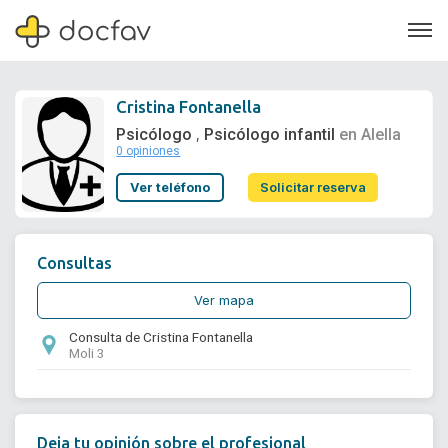
Cristina Fontanella
Psicólogo
Psicólogo infantil
en Alella
,
0 opiniones
Soporte
Ver teléfono
Solicitar reserva
Quiénes somos
¿Eres un doctor?
Consultas
Ver mapa
Consulta de Cristina Fontanella
Moli 3
Deja tu opinión sobre el profesional