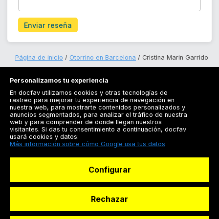
Enviar reseña
Página de inicio
Otorrino en Barcelona
Cristina Marin Garrido
Personalizamos tu experiencia
En docfav utilizamos cookies y otras tecnologías de
rastreo para mejorar tu experiencia de navegación en
nuestra web, para mostrarte contenidos personalizados y
anuncios segmentados, para analizar el tráfico de nuestra
Registrarse
web y para comprender de donde llegan nuestros
visitantes. Si das tu consentimiento a continuación, docfav
Docfav
usará cookies y datos:
Más información sobre cómo Google usa tus datos
Recursos
Configurar
Para doctores
Especialistas
Rechazar