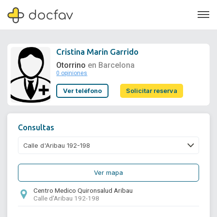
Cristina Marin Garrido
Otorrino
en Barcelona
0 opiniones
Soporte
Ver teléfono
Solicitar reserva
Quiénes somos
¿Eres un doctor?
Consultas
Ver mapa
Centro Medico Quironsalud Aribau
Calle d'Aribau 192-198