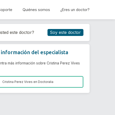
Soporte
Quiénes somos
¿Eres un doctor?
Reservar cita
sted este doctor?
Soy este doctor
información del especialista
ntra más información sobre Cristina Perez Vives
Cristina Perez Vives en
Doctoralia