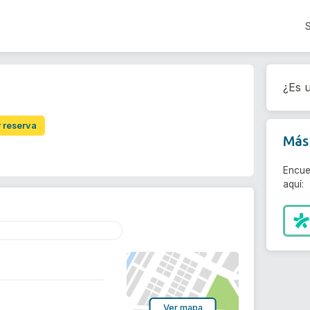
¿Es u
r reserva
Más 
Encue
aquí:
Ver mapa