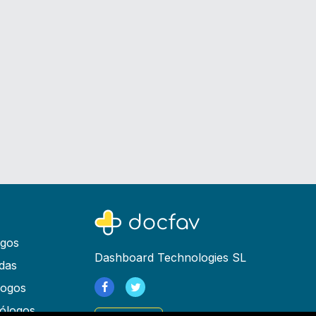
ogos
Dashboard Technologies SL
das
logos
ólogos