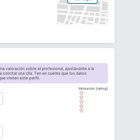
 una valoración sobre el profesional, ajustándote a la
a solicitar una cita. Ten en cuenta que los datos
e visiten este perfil.
Valoración (rating)
( )
( )
( )
( )
( )