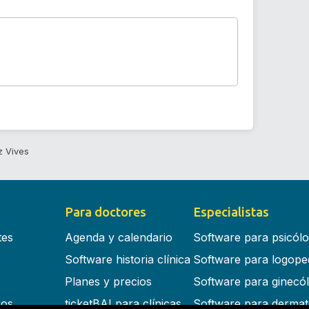
z Vives
Para doctores
Especialistas
tes
Agenda y calendario
Software para psicól
Software historia clínica
Software para logope
Planes y precios
Software para ginecó
cos
ticketBAI para clínicas
Software para dermat