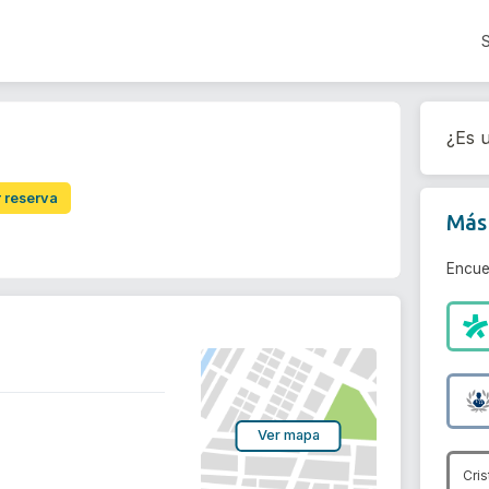
¿Es u
r reserva
Más 
Encue
Ver mapa
Cris