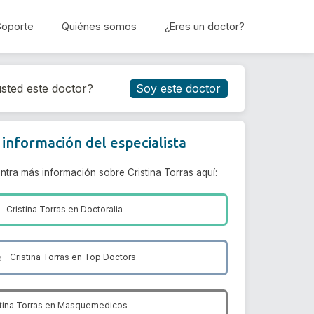
Soporte
Quiénes somos
¿Eres un doctor?
Reservar cita
sted este doctor?
Soy este doctor
información del especialista
ntra más información sobre Cristina Torras aquí:
Cristina Torras en
Doctoralia
Cristina Torras en
Top Doctors
tina Torras en
Masquemedicos