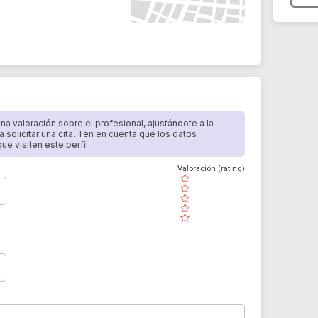
 una valoración sobre el profesional, ajustándote a la
a solicitar una cita. Ten en cuenta que los datos
e visiten este perfil.
Valoración (rating)
( )
( )
( )
( )
( )