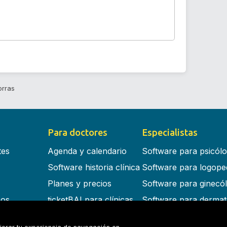
orras
Para doctores
Especialistas
tes
Agenda y calendario
Software para psicól
Software historia clínica
Software para logope
Planes y precios
Software para ginecó
cos
ticketBAI para clínicas
Software para dermat
s en la nube
Software para dentist