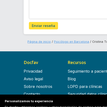
Enviar reseña
Página de inicio
Psicólogo en Barcelona
Cristina T
Docfav
Recursos
Privacidad
Seguimiento a pacien
Aviso legal
Blog
Sobre nosotros
LOPD para clínicas
Contacto
Seguridad datos clíni
Personalizamos tu experiencia
Términos y condiciones
Software para clínica