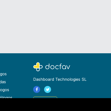
ogos
Dashboard Technologies SL
das
logos
ólogos
Registrarse
as