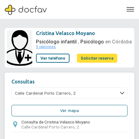
Cristina Velasco Moyano
Psicólogo infantil
Psicólogo
en Córdoba
,
0 opiniones
Soporte
Ver teléfono
Solicitar reserva
Quiénes somos
¿Eres un doctor?
Consultas
Ver mapa
Consulta de Cristina Velasco Moyano
Calle Cardenal Porto Carrero, 2