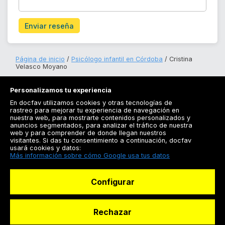
Enviar reseña
Página de inicio
Psicólogo infantil en Córdoba
Cristina
Velasco Moyano
Personalizamos tu experiencia
En docfav utilizamos cookies y otras tecnologías de
rastreo para mejorar tu experiencia de navegación en
nuestra web, para mostrarte contenidos personalizados y
anuncios segmentados, para analizar el tráfico de nuestra
Registrarse
web y para comprender de donde llegan nuestros
visitantes. Si das tu consentimiento a continuación, docfav
Docfav
usará cookies y datos:
Más información sobre cómo Google usa tus datos
Recursos
Configurar
Para doctores
Especialistas
Rechazar