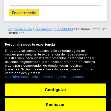
Enviar reseña
Página de inicio
Traumatólogo en Madrid
Cristobal Rodriguez
Hernandez
Personalizamos tu experiencia
En docfav utilizamos cookies y otras tecnologías de
rastreo para mejorar tu experiencia de navegación en
nuestra web, para mostrarte contenidos personalizados y
anuncios segmentados, para analizar el tráfico de nuestra
Registrarse
web y para comprender de donde llegan nuestros
visitantes. Si das tu consentimiento a continuación, docfav
Docfav
usará cookies y datos:
Más información sobre cómo Google usa tus datos
Recursos
Configurar
Para doctores
Especialistas
Rechazar