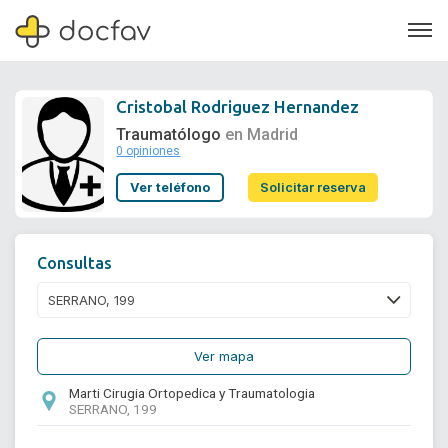
Cristobal Rodriguez Hernandez
Traumatólogo
en Madrid
0 opiniones
Soporte
Ver teléfono
Solicitar reserva
Quiénes somos
¿Eres un doctor?
Consultas
Ver mapa
Marti Cirugia Ortopedica y Traumatologia
SERRANO, 199